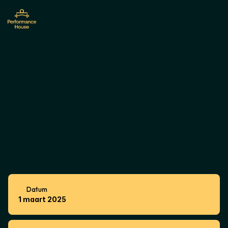
HYROX
Rotterdam
met
Performance
House
-
Dag
1
Datum
1 maart 2025