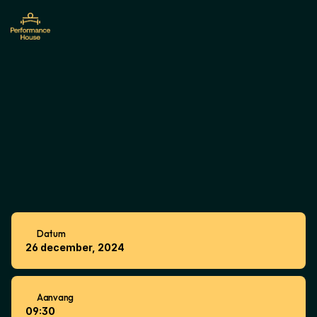
TeamTraining
XL:
Kersteditie
Datum
26 december, 2024
Aanvang
09:30