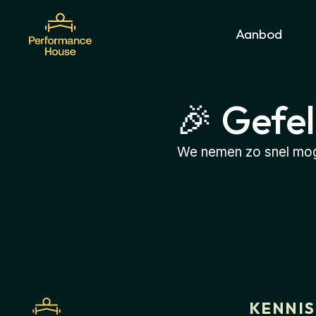
Aanbod
🎉 Gefel
We nemen zo snel moge
KENNI