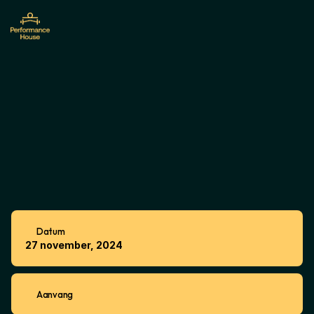
Networkout
met
lokale
ondernemers
Datum
27 november, 2024
Aanvang