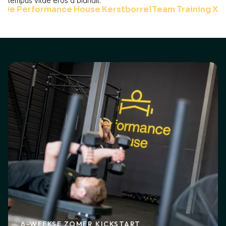
tempus vitae eros a blandit.
‹ De Performance House Kerstborrel
Team Training XL 
6-WEEKSE ZOMER KICKSTART